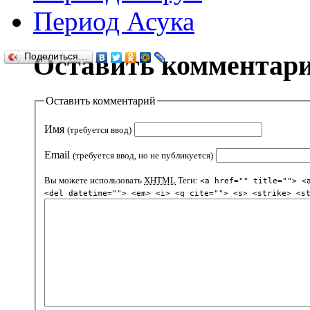
Период Асука
Оставить комментар
Поделиться…
Оставить комментарий
Имя
(требуется ввод)
Email
(требуется ввод, но не публикуется)
Вы можете использовать
XHTML
Теги:
<a href="" title=""> <
<del datetime=""> <em> <i> <q cite=""> <s> <strike> <s