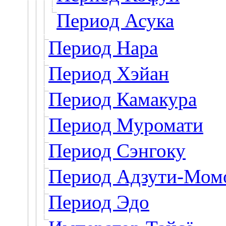
Период Асука
Период Нара
Период Хэйан
Период Камакура
Период Муромати
Период Сэнгоку
Период Адзути-Мом
Период Эдо