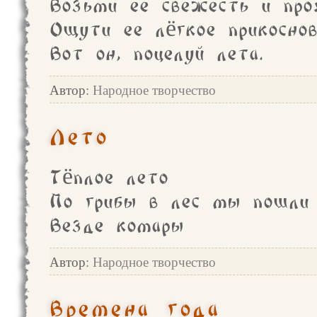
Возьми ее свежесть и про
Ощути ее лёгкое прикоснов
Вот он, поцелуй лета.
Автор:
Народное творчество
Лето
Тёплое лето
По грибы в лес мы пошли
Везде комары
Автор:
Народное творчество
Времена года