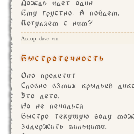
Дождь идет один
Ему грустно. А пойдем,
Погуляем с ним?
Автор:
dave_vm
Быстротечность
Оно пролетит
Словно взмах крыльев дико
Это лето.
Но не печалься
Быстро текущую воду мож
задержать пальцами.