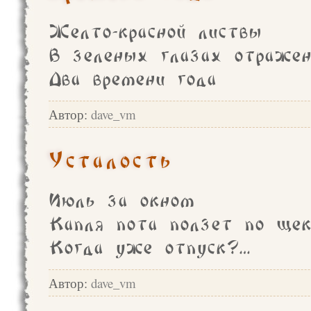
Желто-красной листвы
В зеленых глазах отражен
Два времени года
Автор:
dave_vm
Усталость
Июль за окном
Капля пота ползет по щек
Когда уже отпуск?…
Автор:
dave_vm