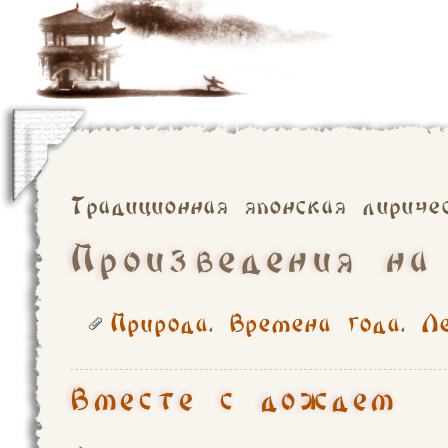
Традиционная японская лириче
Произведения на
Природа
.
Времена года
.
Л
Вместе с дождем