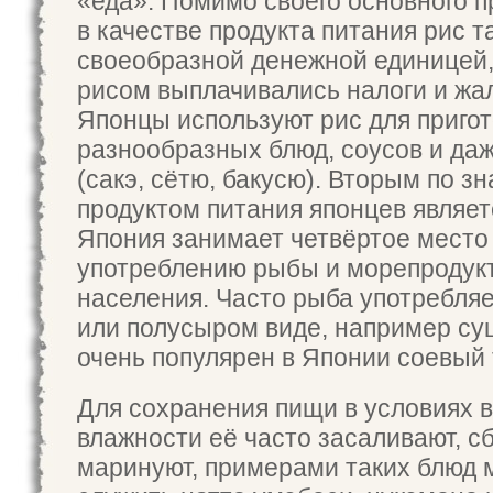
«еда». Помимо своего основного 
в качестве продукта питания рис 
своеобразной денежной единицей,
рисом выплачивались налоги и жа
Японцы используют рис для приго
разнообразных блюд, соусов и даж
(сакэ, сётю, бакусю). Вторым по з
продуктом питания японцев являет
Япония занимает четвёртое место 
употреблению рыбы и морепродук
населения. Часто рыба употребля
или полусыром виде, например су
очень популярен в Японии соевый 
Для сохранения пищи в условиях 
влажности её часто засаливают, с
маринуют, примерами таких блюд 