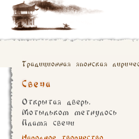
Традиционная японская лириче
Свеча
Открытая дверь.
Мотыльком метнулось
Пламя свечи
Народное творчество