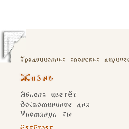
Традиционная японская лириче
Жизнь
Яблоня цветёт
Воспоминание дня
Упомянул ты
EstFrost