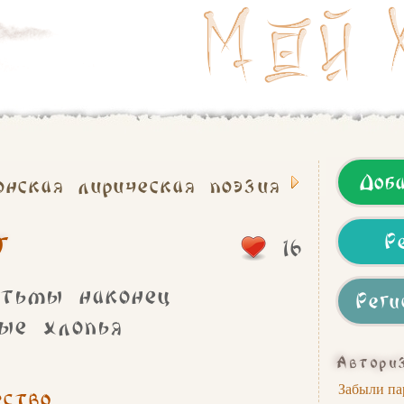
Доб
онская лирическая поэзия
г
Р
16
 тьмы наконец
Реги
ые хлопья
Автори
ество
Забыли па