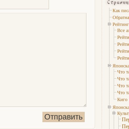
Страни
Как пис
Обратна
Рейтин
Все 
Рейти
Рейт
Рейт
Рейти
Японска
Что т
Что т
Что т
Что т
Киго
Японска
Куль
Пе
Пе