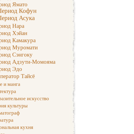
риод Ямато
Период Кофун
Период Асука
риод Нара
риод Хэйан
риод Камакура
риод Муромати
риод Сэнгоку
риод Адзути-Момояма
риод Эдо
ператор Тайсё
е и манга
тектура
азительное искусство
рия культуры
матограф
ратура
ональная кухня