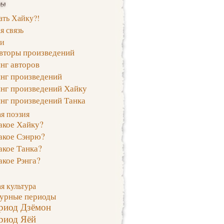
цы
ать Хайку?!
я связь
ги
авторы произведений
нг авторов
инг произведений
инг произведений Хайку
нг произведений Танка
я поэзия
акое Хайку?
акое Сэнрю?
акое Танка?
акое Рэнга?
я культура
турные периоды
риод Дзёмон
риод Яёй