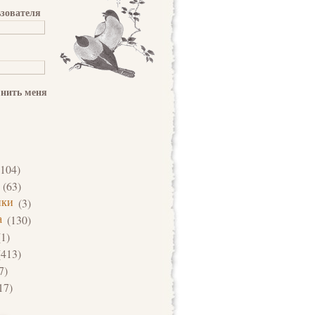
зователя
нить меня
104)
(63)
ики
(3)
а
(130)
1)
413)
7)
17)