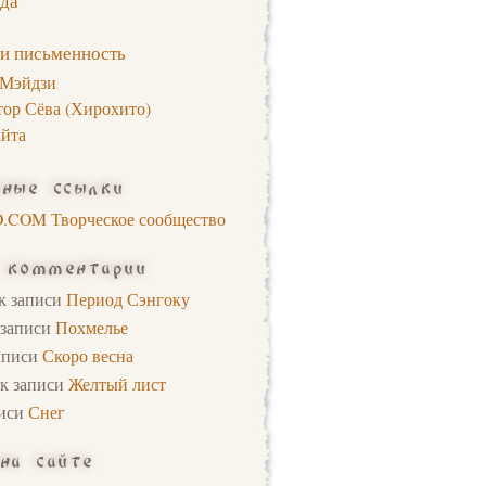
да
 и письменность
 Мэйдзи
ор Сёва (Хирохито)
айта
сные ссылки
.COM Творческое сообщество
 комментарии
к записи
Период Сэнгоку
 записи
Похмелье
аписи
Скоро весна
к записи
Желтый лист
писи
Снег
на сайте