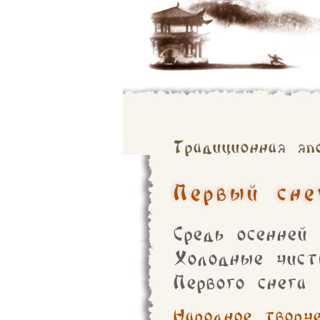
Традиционная яп
Первый сне
Средь осенней
Холодные чист
Первого снега
Народное творч