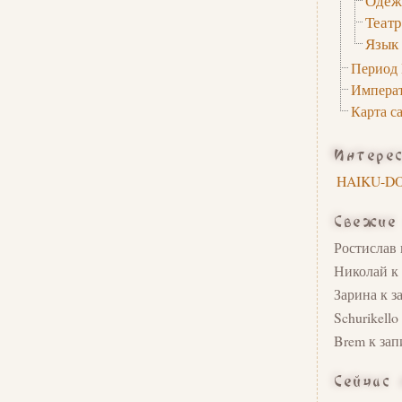
Одеж
Театр
Язык
Период
Императ
Карта с
Интере
HAIKU-DO
Свежие
Ростислав
Николай
к
Зарина
к з
Schurikello
Brem
к за
Сейчас 