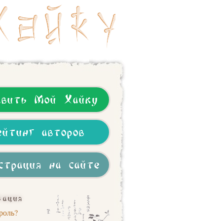
авить Мой Хайку
ейтинг авторов
страция на сайте
зация
роль?