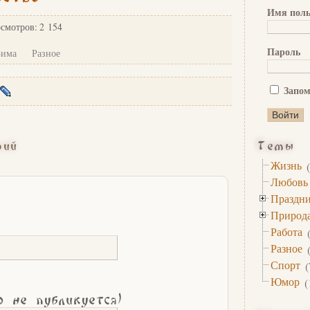
Имя поль
осмотров: 2 154
Пароль
Зима
Разное
Запом
рий
Темы
Жизнь
(
Любовь
Праздн
Природ
Работа
(
Разное
(
Спорт
(
Юмор
(
о не публикуется)