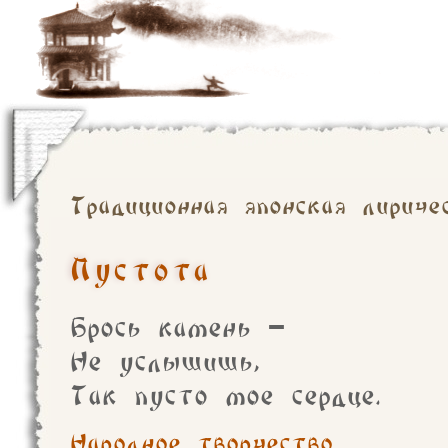
Традиционная японская лириче
Пустота
Брось камень –
Не услышишь,
Так пусто мое сердце.
Народное творчество