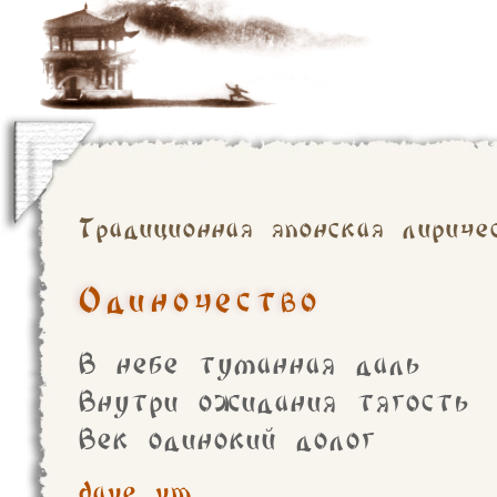
Традиционная японская лириче
Одиночество
В небе туманная даль
Внутри ожидания тягость
Век одинокий долог
dave_vm