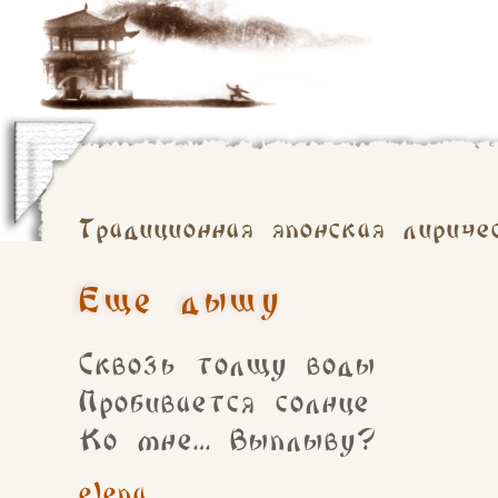
Традиционная японская лириче
Еще дышу
Сквозь толщу воды
Пробивается солнце
Ко мне… Выплыву?
elena