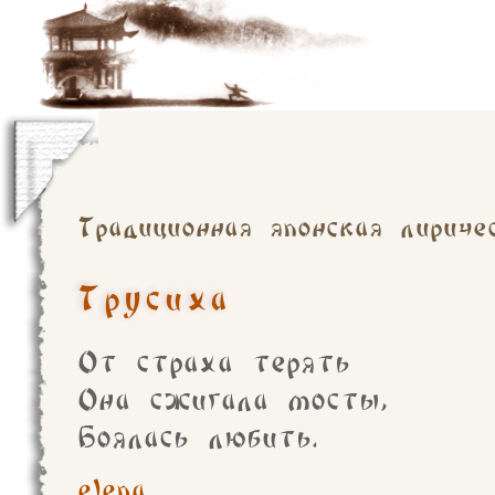
Традиционная японская лириче
Трусиха
От страха терять
Она сжигала мосты,
Боялась любить.
elena