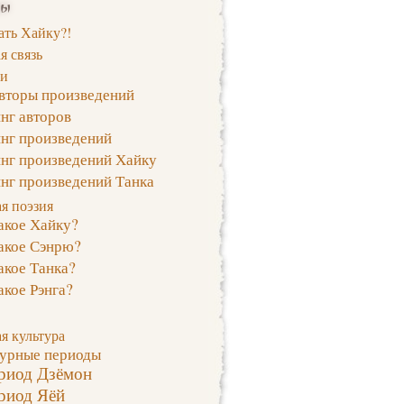
цы
ать Хайку?!
я связь
ги
авторы произведений
нг авторов
инг произведений
инг произведений Хайку
нг произведений Танка
я поэзия
акое Хайку?
акое Сэнрю?
акое Танка?
акое Рэнга?
я культура
турные периоды
риод Дзёмон
риод Яёй