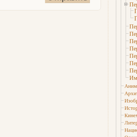
Пе
Пе
Пе
Пе
Пе
Пе
Пе
Пе
Им
Аним
Архи
Изобр
Исто
Кине
Лите
Наци