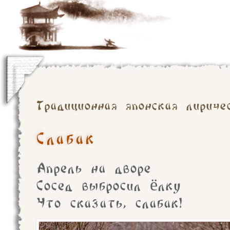
Традиционная японская лириче
Слабак
Апрель на дворе
Сосед выбросил ёлку
Что сказать, слабак!