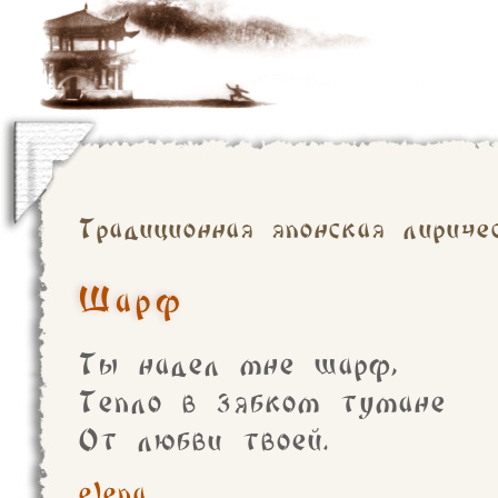
Традиционная японская лириче
Шарф
Ты надел мне шарф,
Тепло в зябком тумане
От любви твоей.
elena