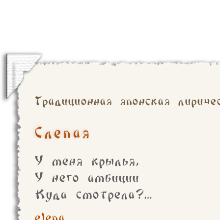
Традиционная японская лириче
Слепая
У меня крылья,
У него амбиции
Куда смотрела?…
elena