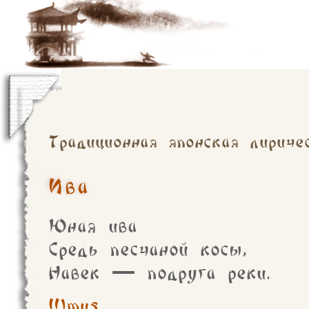
Традиционная японская лириче
Ива
Юная ива
Средь песчаной косы,
Навек — подруга реки.
Ulmus