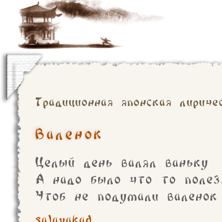
Традиционная японская лириче
Валенок
Целый день валял ваньку
А надо было что то полез
Чтоб не подумали валенок
salavakad